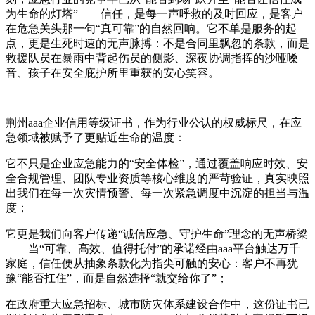
为生命的灯塔”——信任，是每一声呼救的及时回应，是客户
在危急关头那一句“真可靠”的自然回响。它不单是服务的起
点，更是生死时速的无声脉搏：不是合同里飘忽的条款，而是
救援队员在暴雨中背起伤员的侧影、深夜协调指挥的沙哑嗓
音、孩子在安全庇护所里重获的安心笑容。
荆州aaa企业信用等级证书，作为行业公认的权威标尺，在应
急领域被赋予了更贴近生命的温度：
它不只是企业应急能力的“安全体检”，通过覆盖响应时效、安
全合规管理、团队专业资质等核心维度的严苛验证，真实映照
出我们在每一次灾情预警、每一次紧急调度中沉淀的担当与温
度；
它更是我们向客户传递“诚信应急、守护生命”理念的无声桥梁
——当“可靠、高效、值得托付”的承诺经由aaa平台触达万千
家庭，信任便从抽象条款化为指尖可触的安心：客户不再犹
豫“能否扛住”，而是自然选择“就交给你了”；
在政府重大应急招标、城市防灾体系建设合作中，这份证书已